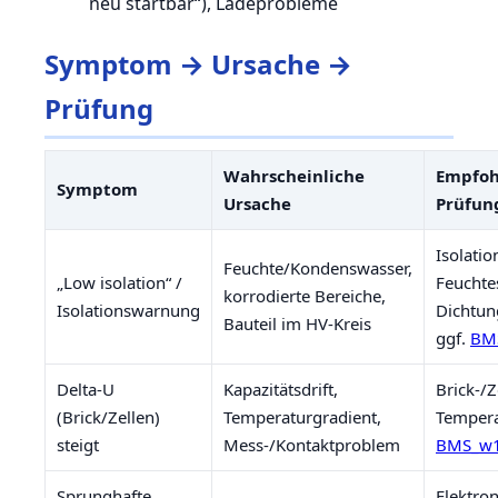
neu startbar“), Ladeprobleme
Symptom → Ursache →
Prüfung
Wahrscheinliche
Empfoh
Symptom
Ursache
Prüfun
Isolati
Feuchte/Kondenswasser,
„Low isolation“ /
Feuchte
korrodierte Bereiche,
Isolationswarnung
Dichtun
Bauteil im HV-Kreis
ggf.
BM
Delta-U
Kapazitätsdrift,
Brick-/Z
(Brick/Zellen)
Temperaturgradient,
Tempera
steigt
Mess-/Kontaktproblem
BMS_w1
Sprunghafte
Elektro