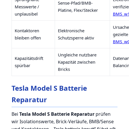
Sense-Pfad/BMB-
Messwerte /
verifizi
Platine, Flex/Stecker
unplausibel
BMS_w1
Ursache
Kontaktoren
Elektronische
gezielte
bleiben offen
Schutzsperre aktiv
BMS_w
Ungleiche nutzbare
Kapazitätsdrift
Datenan
Kapazität zwischen
spürbar
Balanci
Bricks
Tesla Model S Batterie
Reparatur
Bei
Tesla Model S Batterie Reparatur
prüfen
wir Isolationswerte, Brick-Verläufe, BMB/Sense